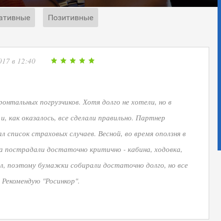
ативные
Позитивные
017 в 12:40
ронтальных погрузчиков. Хотя долго не хотели, но в
и, как оказалось, все сделали правильно. Партнер
л список страховых случаев. Весной, во время оползня в
а пострадали достаточно критично - кабина, ходовка,
ыл, поэтому бумажки собирали достаточно долго, но все
 Рекомендую "Росинкор".