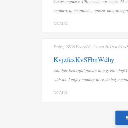
километраже 100 тысяч км всего 34 
платежи, скорость, время, километр
ОСАГО
Dolly, 9ZU9KecrcL0, 1 июн 2016 в 01:4
KvjzfexKvSFbnWdhy
Another beautiful paean to a great chef
with us. I enjoy coming here, being tempt
ОСАГО