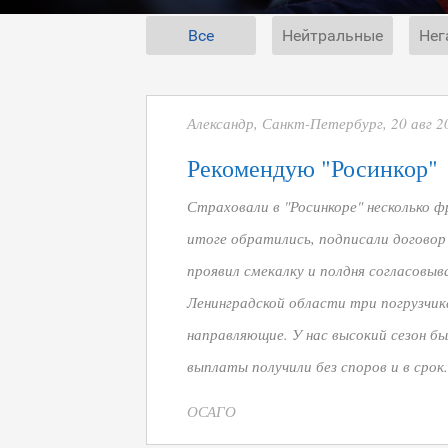
Все
Нейтральные
Нег
Александр, Санкт-Петербург, 20 авг 2
Рекомендую "Росинкор"
Страховали в "Росинкоре" несколько ф
итоге обратились, подписали договор 
проявил смекалку и полдня согласовыва
Ленинградской области три погрузчик
направляющие. У нас высокий сезон б
выплаты получили без споров и в срок.
ОСАГО