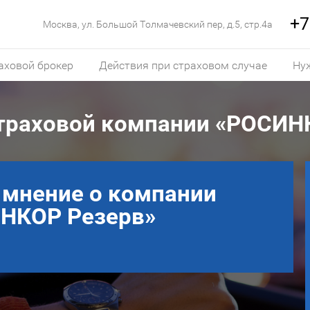
+7
Москва, ул. Большой Толмачевский пер, д.5, стр.4а
аховой брокер
Действия при страховом случае
Ну
траховой компании «РОСИН
 мнение о компании
НКОР Резерв»