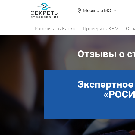
Москва и МО
Рассчитать Каско
Проверить КБМ
Стр
Отзывы о с
Экспертное
«РОСИ